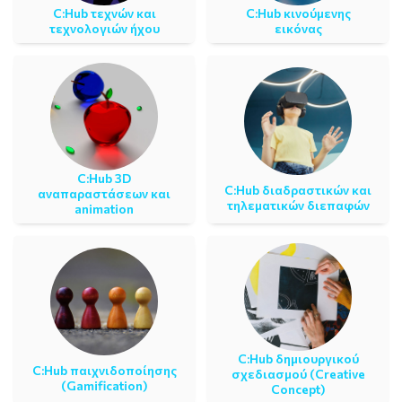
C:Ηub τεχνών και
C:Ηub κινούμενης
τεχνολογιών ήχου
εικόνας
C:Ηub 3D
C:Ηub διαδραστικών και
αναπαραστάσεων και
τηλεματικών διεπαφών
animation
C:Hub δημιουργικού
C:Ηub παιχνιδοποίησης
σχεδιασμού (Creative
(Gamification)
Concept)