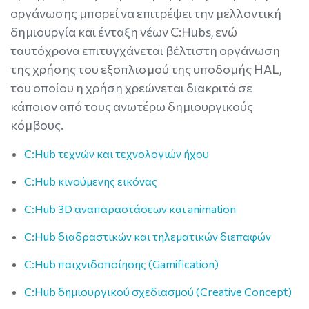
οργάνωσης μπορεί να επιτρέψει την μελλοντική
δημιουργία και ένταξη νέων C:Hubs, ενώ
ταυτόχρονα επιτυγχάνεται βέλτιστη οργάνωση
της χρήσης του εξοπλισμού της υποδομής HAL,
του οποίου η χρήση χρεώνεται διακριτά σε
κάποιον από τους ανωτέρω δημιουργικούς
κόμβους.
C:Ηub τεχνών και τεχνολογιών ήχου
C:Ηub κινούμενης εικόνας
C:Ηub 3D αναπαραστάσεων και animation
C:Ηub διαδραστικών και τηλεματικών διεπαφών
C:Ηub παιχνιδοποίησης (Gamification)
C:Hub δημιουργικού σχεδιασμού (Creative Concept)