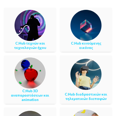
C:Ηub τεχνών και
C:Ηub κινούμενης
τεχνολογιών ήχου
εικόνας
C:Ηub 3D
C:Ηub διαδραστικών και
αναπαραστάσεων και
τηλεματικών διεπαφών
animation